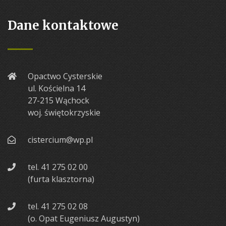
Dane kontaktowe
Opactwo Cysterskie
ul. Kościelna 14
27-215 Wąchock
woj. świętokrzyskie
cistercium@wp.pl
tel. 41 275 02 00
(furta klasztorna)
tel. 41 275 02 08
(o. Opat Eugeniusz Augustyn)