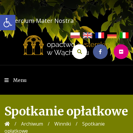
Przejdź
do
Open toolbar
treści
Cistercium Mater Nostra
Menu
Spotkanie opłatkowe
/
Archiwum
/
Winniki
/
Spotkanie
opłatkowe