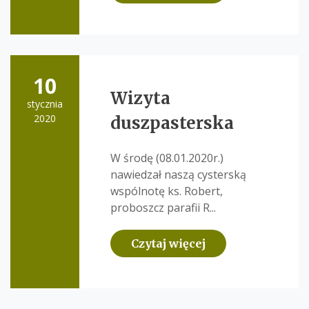
10
Wizyta
stycznia
2020
duszpasterska
W środę (08.01.2020r.)
nawiedzał naszą cysterską
wspólnotę ks. Robert,
proboszcz parafii R...
Czytaj więcej