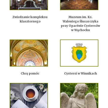
Zwiedzanie kompleksu
Muzeum im. Ks.
klasztornego
Walentego Ślusarczyka
przy Opactwie Cystersów
w Wąchocku
Chcę pomóc
Cystersi w Winnikach