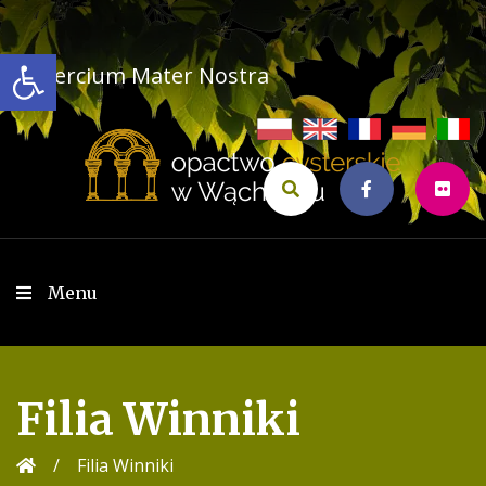
Przejdź
do
Open toolbar
treści
Cistercium Mater Nostra
Menu
Filia Winniki
/
Filia Winniki