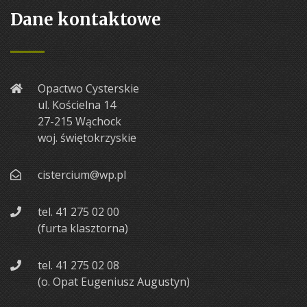
Dane kontaktowe
Opactwo Cysterskie
ul. Kościelna 14
27-215 Wąchock
woj. świętokrzyskie
cistercium@wp.pl
tel. 41 275 02 00
(furta klasztorna)
tel. 41 275 02 08
(o. Opat Eugeniusz Augustyn)