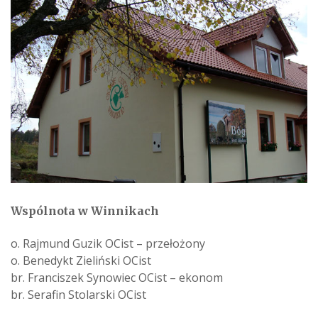
Wspólnota w Winnikach
o. Rajmund Guzik OCist – przełożony
o. Benedykt Zieliński OCist
br. Franciszek Synowiec OCist – ekonom
br. Serafin Stolarski OCist