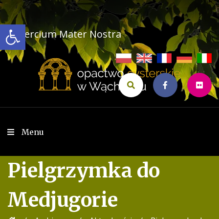
Przejdź
do
Open toolbar
treści
Cistercium Mater Nostra
Menu
Pielgrzymka do
Medjugorie