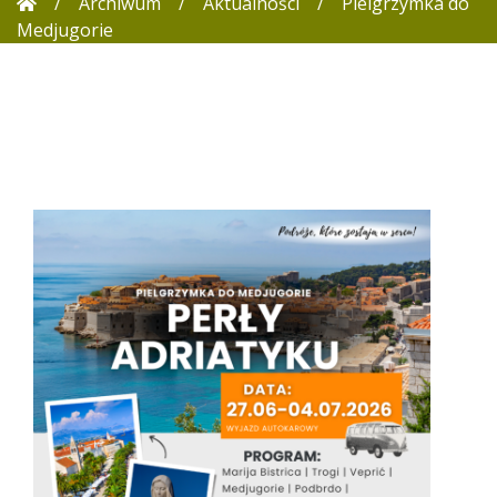
/
Archiwum
/
Aktualności
/
Pielgrzymka do
Medjugorie