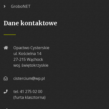
GroboNET
Dane kontaktowe
Opactwo Cysterskie
ul. Kościelna 14
27-215 Wąchock
woj. świętokrzyskie
cistercium@wp.pl
tel. 41 275 02 00
(furta klasztorna)