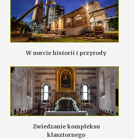
W nurcie historii i przyrody
Zwiedzanie kompleksu
klasztornego