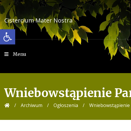
Przejdź
do
treści
Cistercium Mater Nostra
Open toolbar
Menu
Wniebowstąpienie Pa
/
Archiwum
/
Ogłoszenia
/
Wniebowstąpienie