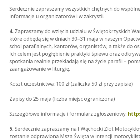
Serdecznie zapraszamy wszystkich chętnych do wspóln
informacje u organizatorów i w zakrystii.
4.
Zapraszamy do wzięcia udziału w Świętokrzyskich Wars
które odbędą się w dniach 30–31 maja w naszym Opactw
schol parafialnych, kantorów, organistów, a także do osó
Ich celem jest pogłębienie praktyki śpiewu oraz odkrywa
spotkania realnie przekładają się na życie parafii – po
zaangażowanie w liturgię.
Koszt uczestnictwa: 100 zł (zaliczka 50 zł przy zapisie)
Zapisy do 25 maja (liczba miejsc ograniczona)
Szczegółowe informacje i formularz zgłoszeniowy:
http
5.
Serdecznie zapraszamy na I Wąchocki Zlot Motocyklowy
zostanie odprawiona Msza Święta w intencji motocyklist