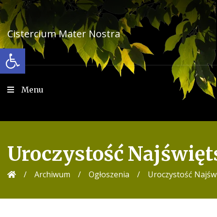
Przejdź
do
treści
Cistercium Mater Nostra
Open toolbar
Menu
Uroczystość Najświęt
/
Archiwum
/
Ogłoszenia
/
Uroczystość Najświ