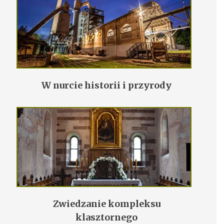
W nurcie historii i przyrody
Zwiedzanie kompleksu
klasztornego